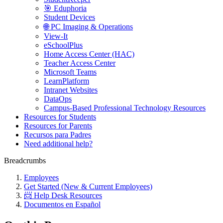
🎯 Eduphoria
Student Devices
🌐 PC Imaging & Operations
View-It
eSchoolPlus
Home Access Center (HAC)
Teacher Access Center
Microsoft Teams
LearnPlatform
Intranet Websites
DataOps
Campus-Based Professional Technology Resources
Resources for Students
Resources for Parents
Recursos para Padres
Need additional help?
Breadcrumbs
Employees
Get Started (New & Current Employees)
📨 Help Desk Resources
Documentos en Español