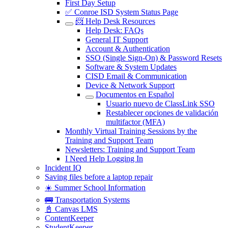
First Day Setup
✅ Conroe ISD System Status Page
📨 Help Desk Resources
Help Desk: FAQs
General IT Support
Account & Authentication
SSO (Single Sign-On) & Password Resets
Software & System Updates
CISD Email & Communication
Device & Network Support
Documentos en Español
Usuario nuevo de ClassLink SSO
Restablecer opciones de validación
multifactor (MFA)
Monthly Virtual Training Sessions by the
Training and Support Team
Newsletters: Training and Support Team
I Need Help Logging In
Incident IQ
Saving files before a laptop repair
☀️ Summer School Information
🚌 Transportation Systems
📓 Canvas LMS
ContentKeeper
StudentKeeper